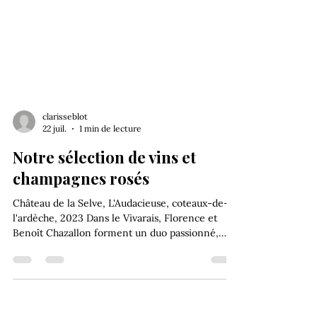
clarisseblot
22 juil.
1 min de lecture
Notre sélection de vins et
champagnes rosés
Château de la Selve, L'Audacieuse, coteaux-de-
l'ardèche, 2023 Dans le Vivarais, Florence et
Benoît Chazallon forment un duo passionné,
désireux de porter en avant leur terroir à travers
des vins remplis d'âme. Assemblage de syrah,
grenache et viognier, voici une cuvée d'un grand