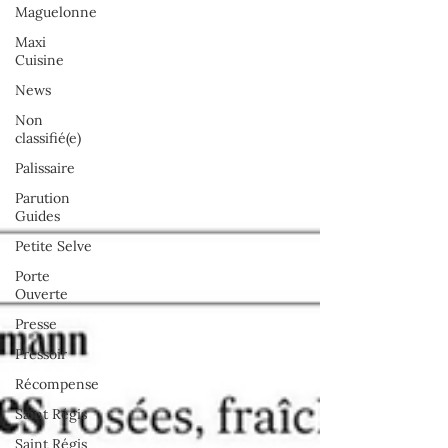
Maguelonne
Maxi
Cuisine
News
Non
classifié(e)
Palissaire
Parution
Guides
Petite Selve
Porte
Ouverte
Presse
Pressoir
Récompense
Saint Régis
Saint Régis