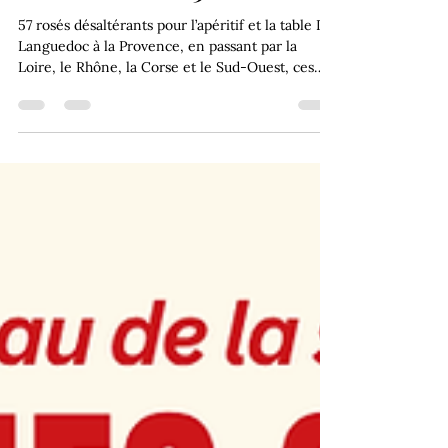
91/100 CHÂTEAU DE LA SELVE
Coteaux de l’Ardèche
L’Audacieuse 2023
57 rosés désaltérants pour l’apéritif et la table Du
Languedoc à la Provence, en passant par la
Loire, le Rhône, la Corse et le Sud-Ouest, ces
rosés subtils rafraîchiront vos tablées estivales.
Une dégustation de Karine Valentin et Christian
Martray Vallée du Rhône Dans cette vaste
région, où les degrés peuvent s’affoler, les rosés
les plus désaltérants se retrouvent sur les
terroirs frais, en altitude, notamment dans les
Coteaux de l’Ardèche. 91/100 CHÂTEAU DE LA
SELVE Cotea