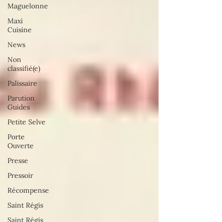
Maguelonne
Maxi
Cuisine
News
Non
classifié(e)
Palissaire
Parution
Guides
Petite Selve
Porte
Ouverte
Presse
Pressoir
Récompense
Saint Régis
Saint Régis