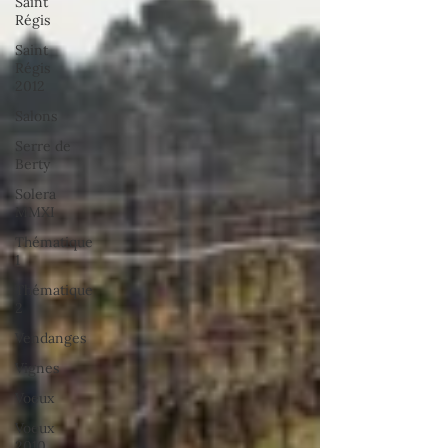
Saint
Régis
Saint
Régis
2012
Salons
Serre de
Berty
Solera
MMXI
Thématique
1
Thématique
2
Vendanges
Vignes
Voeux
Voeux
2010