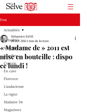
Post
Actualités
Sébastien SANS
Actualités
20 avr. 2012
1 min de lecture
« Madame de » 2011 est
Activités
mise en bouteille : dispo
Beaulieu
Cuverie
ce lundi !
En cave
Florence
L'audacieuse
La vigne
Madame De
Magazines