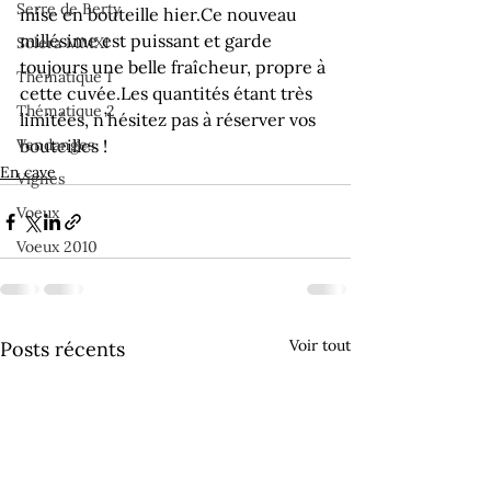
Serre de Berty
mise en bouteille hier.
Ce nouveau 
millésime est puissant et garde 
Solera MMXI
toujours une belle fraîcheur, propre à 
Thématique 1
cette cuvée.
Les quantités étant très 
Thématique 2
limitées, n’hésitez pas à réserver vos 
Vendanges
bouteilles !
En cave
Vignes
Voeux
Voeux 2010
Voir tout
Posts récents