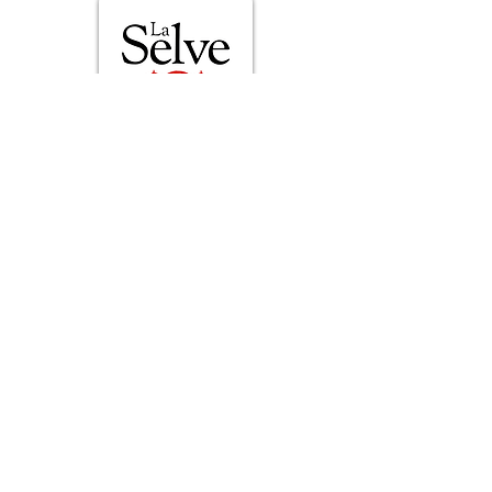
Le domaine et les vins
E-mail :
contact@laselve.com
Tél :
+33 (0)4 75 93 02 55
Les gîtes de France
E-mail :
gites@laselve.com