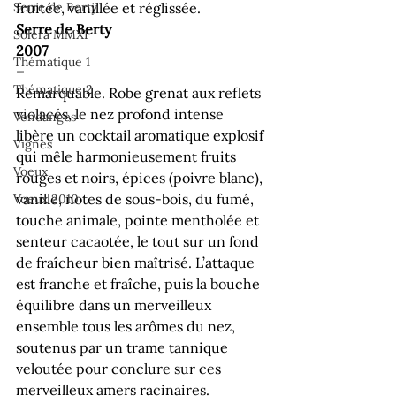
Serre de Berty
fruitée, vanillée et réglissée.
Serre de Berty 
Solera MMXI
2007 
Thématique 1
– 
Thématique 2
Remarquable. Robe grenat aux reflets 
violacés, le nez profond intense 
Vendanges
libère un cocktail aromatique explosif 
Vignes
qui mêle harmonieusement fruits 
Voeux
rouges et noirs, épices (poivre blanc), 
vanille, notes de sous-bois, du fumé, 
Voeux 2010
touche animale, pointe mentholée et 
senteur cacaotée, le tout sur un fond 
de fraîcheur bien maîtrisé. L’attaque 
est franche et fraîche, puis la bouche 
équilibre dans un merveilleux 
ensemble tous les arômes du nez, 
soutenus par un trame tannique 
veloutée pour conclure sur ces 
merveilleux amers racinaires.