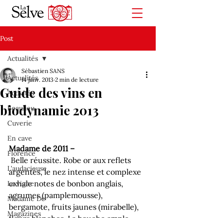
Post
Actualités
Sébastien SANS
Actualités
14 janv. 2013
2 min de lecture
Guide des vins en
Activités
biodynamie 2013
Beaulieu
Cuverie
En cave
Madame de 2011 – 
Florence
 Belle réussite. Robe or aux reflets 
L'audacieuse
argentés, le nez intense et complexe 
exhale notes de bonbon anglais, 
La vigne
agrumes (pamplemousse), 
Madame De
bergamote, fruits jaunes (mirabelle), 
Magazines