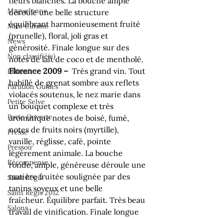
fleurs blanches. La bouche ample 
Maguelonne
déroule une belle structure 
équilibrant harmonieusement fruité 
Maxi Cuisine
(prunelle), floral, joli gras et 
News
générosité. Finale longue sur des 
Non classifié(e)
notes de lait de coco et de mentholé.
Florence 2009 – 
 Très grand vin. Tout 
Palissaire
habillé de grenat sombre aux reflets 
Parution Guides
violacés soutenus, le nez marie dans 
Petite Selve
un bouquet complexe et très 
Porte Ouverte
aromatique notes de boisé, fumé, 
notes de fruits noirs (myrtille), 
Presse
vanille, réglisse, café, pointe 
Pressoir
légèrement animale. La bouche 
Récompense
ronde, ample, généreuse déroule une 
matière fruitée soulignée par des 
Saint Régis
tanins soyeux et une belle 
Saint Régis 2012
fraîcheur. Équilibre parfait. Très beau 
Salons
travail de vinification. Finale longue 