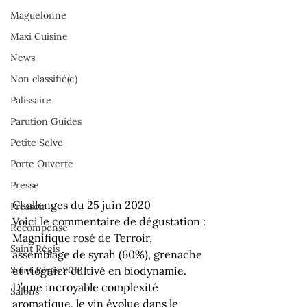
Maguelonne
Maxi Cuisine
News
Non classifié(e)
Palissaire
Parution Guides
Petite Selve
Porte Ouverte
Presse
Challenges du 25 juin 2020
Pressoir
Voici le commentaire de dégustation :

Récompense
Magnifique rosé de Terroir, 
Saint Régis
assemblage de syrah (60%), grenache 
Saint Régis 2012
et viognier cultivé en biodynamie. 
D’une incroyable complexité 
Salons
aromatique, le vin évolue dans le 