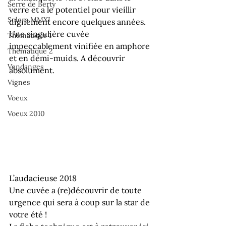
Serre de Berty
verre et a le potentiel pour vieillir 
Solera MMXI
dignement encore quelques années. 
Une singulière cuvée 
Thématique 1
impeccablement vinifiée en amphore 
Thématique 2
et en demi-muids. A découvrir 
Vendanges
absolument.
Vignes
Voeux
Voeux 2010
L’audacieuse 2018
Une cuvée a (re)découvrir de toute 
urgence qui sera à coup sur la star de 
votre été !