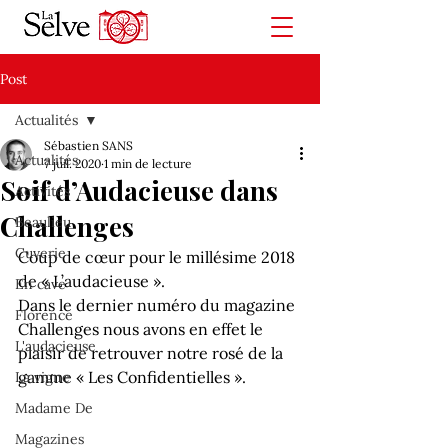
Post
Actualités
Sébastien SANS
Actualités
7 juil. 2020
1 min de lecture
Soif d’Audacieuse dans
Activités
Challenges
Beaulieu
Cuverie
Coup de cœur pour le millésime 2018 
de « L’audacieuse ».

En cave
Dans le dernier numéro du magazine 
Florence
Challenges nous avons en effet le 
L'audacieuse
plaisir de retrouver notre rosé de la 
gamme « Les Confidentielles ».
La vigne
Madame De
Magazines