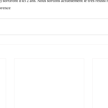
) sortiront d’ici 2 ans. Nous sortons actuellement le très réussi 
orence