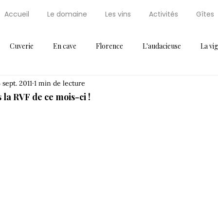
Accueil
Le domaine
Les vins
Activités
Gîtes
Cuverie
En cave
Florence
L'audacieuse
La vi
 sept. 2011
1 min de lecture
Maxi Cuisine
News
Non classifié(e)
Palissaire
Par
 la RVF de ce mois-ci !
ressoir
Récompense
Saint Régis
Saint Régis 2012
Thématique 2
Vendanges
Vignes
Voeux