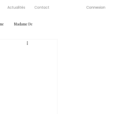
Connexion
Actualités
Contact
gne
Madame De
ution Guides
Petite Selve
Salons
Serre de Berty