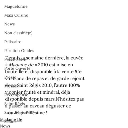
Maguelonne
Maxi Cuisine
News
Non classifié(e)
Palissaire
Parution Guides
Depuis la semaine dernière, la cuvée 
Petite Selve
« 
Madame de »
 2010 est mise en 
Porte Ouverte
bouteille et disponible à la vente !
Ce 
Presse
vin blanc de repas et de garde rejoint 
donc Saint Régis 2010, l’autre 100% 
Pressoir
viognier fruité et minéral, déjà 
Récompense
disponible depuis mars.
N’hésitez pas 
Saint Régis
à passer au caveau déguster ce 
nouveau millésime !
Saint Régis 2012
Madame De
Salons
News