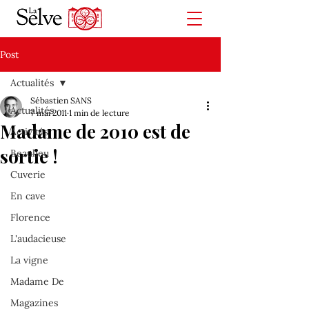
Post
Actualités
Sébastien SANS
Actualités
7 mai 2011
1 min de lecture
Madame de 2010 est de
Activités
sortie !
Beaulieu
Cuverie
En cave
Florence
L'audacieuse
La vigne
Madame De
Magazines