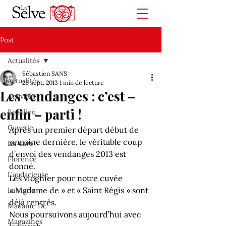
Post
Actualités
Sébastien SANS
Actualités
26 sept. 2013
1 min de lecture
Les vendanges : c’est –
Activités
enfin – parti !
Beaulieu
Cuverie
Après un premier départ début de 
semaine dernière, le véritable coup 
En cave
d’envoi des vendanges 2013 est 
Florence
donné.
L'audacieuse
Les viognier pour notre cuvée 
« Madame de » et « Saint Régis » sont 
La vigne
déjà rentrés.
Madame De
Nous poursuivons aujourd’hui avec 
Magazines