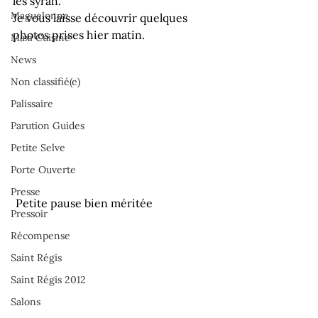
les syrah.
Maguelonne
Je vous laisse découvrir quelques 
photos prises hier matin.
Maxi Cuisine
News
Non classifié(e)
Palissaire
Parution Guides
Petite Selve
Porte Ouverte
Presse
 Petite pause bien méritée
Pressoir
Récompense
Saint Régis
Saint Régis 2012
Salons