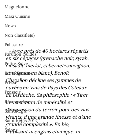
Maguelonne
Maxi Cuisine
News
Non classifié(e)
Palissaire
  » Avec près de 40 hectares répartis 
Parution Guides
en six cépages (grenache noir, syrah, 
Petite Selve
cinsault, merlot, cabernet-sauvignon, 
et viognier en blanc), Benoît 
Porte Ouverte
Chazallon décline ses gammes de 
Presse
cuvées en Vins de Pays des Coteaux 
Pressoir
de l’Ardèche. Sa philosophie : « Tirer 
Récompense
un maximum de minéralité et 
d’expression du terroir pour des vins 
Saint Régis
vivants, d’une grande finesse et d’une 
Saint Régis 2012
grande complexité ». En bio, 
Salons
n’utilisant ni engrais chimique, ni 