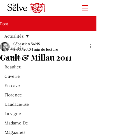
Post
Actualités
Sébastien SANS
Actualités
8 oct. 2010
1 min de lecture
Gault & Millau 2011
Activités
Beaulieu
Cuverie
En cave
Florence
L'audacieuse
La vigne
Madame De
Magazines