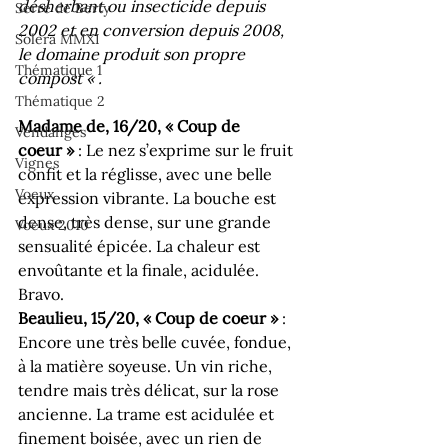
désherbant ou insecticide depuis 
Serre de Berty
2002 et en conversion depuis 2008, 
Solera MMXI
le domaine produit son propre 
Thématique 1
compost « .
Thématique 2
Madame de, 16/20, « Coup de 
Vendanges
coeur »
 : Le nez s’exprime sur le fruit 
Vignes
confit et la réglisse, avec une belle 
Voeux
expression vibrante. La bouche est 
dense, très dense, sur une grande 
Voeux 2010
sensualité épicée. La chaleur est 
envoûtante et la finale, acidulée. 
Bravo.
Beaulieu, 15/20, « Coup de coeur »
 : 
Encore une très belle cuvée, fondue, 
à la matière soyeuse. Un vin riche, 
tendre mais très délicat, sur la rose 
ancienne. La trame est acidulée et 
finement boisée, avec un rien de 