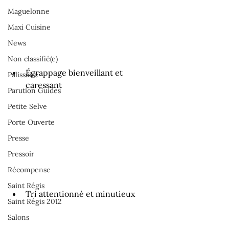
Maguelonne
Maxi Cuisine
News
Non classifié(e)
Égrappage bienveillant et 
Palissaire
caressant
Parution Guides
Petite Selve
Porte Ouverte
Presse
Pressoir
Récompense
Saint Régis
Tri attentionné et minutieux
Saint Régis 2012
Salons