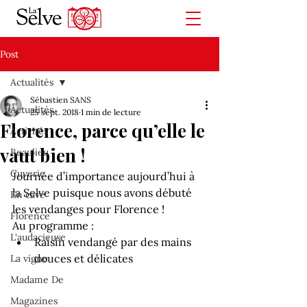
Post
Actualités
Sébastien SANS
Actualités
25 sept. 2018
1 min de lecture
Florence, parce qu’elle le
Activités
vaut bien !
Beaulieu
Cuverie
Journée d’importance aujourd’hui à 
la Selve puisque nous avons débuté 
En cave
les vendanges pour Florence !
Florence
Au programme :
L'audacieuse
Raisin vendangé par des mains 
douces et délicates
La vigne
Madame De
Magazines