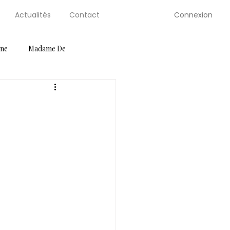
Connexion
Actualités
Contact
gne
Madame De
ution Guides
Petite Selve
Salons
Serre de Berty