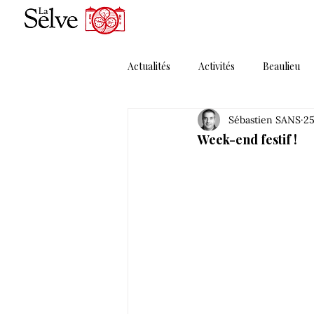
Actualités
Activités
Beaulieu
Sébastien SANS
25
Magazines
Maguelonne
Week-end festif !
Porte Ouverte
Presse
P
Solera MMXI
Thématique 1