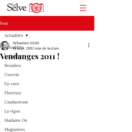
Post
Actualités
Sébastien SANS
Actualités
14 sept. 2011
1 min de lecture
Vendanges 2011 !
Activités
Beaulieu
Cuverie
En cave
Florence
L'audacieuse
La vigne
Madame De
Magazines