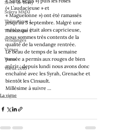
« Saint Régis ») puis les rosés 
Serre de Berty
(« L’audacieuse » et 
Solera MMXI
« Maguelonne ») ont été ramassés 
Thématique 1
jusqu’au 3 septembre. Malgré une 
météo qui était alors capricieuse, 
Thématique 2
nous sommes très contents de la 
Vendanges
qualité de la vendange rentrée.
Vignes
Le beau de temps de la semaine 
passée a permis aux rouges de bien 
Voeux
mûrir ; depuis lundi nous avons donc 
Voeux 2010
enchaîné avec les Syrah, Grenache et 
bientôt les Cinsault.
Millésime à suivre …
La vigne