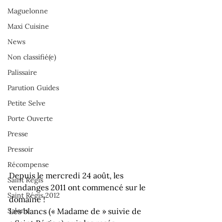
Maguelonne
Maxi Cuisine
News
Non classifié(e)
Palissaire
Parution Guides
Petite Selve
Porte Ouverte
Presse
Pressoir
Récompense
Depuis le mercredi 24 août, les 
Saint Régis
vendanges 2011 ont commencé sur le 
Saint Régis 2012
domaine !
Salons
Les blancs (« Madame de » suivie de 