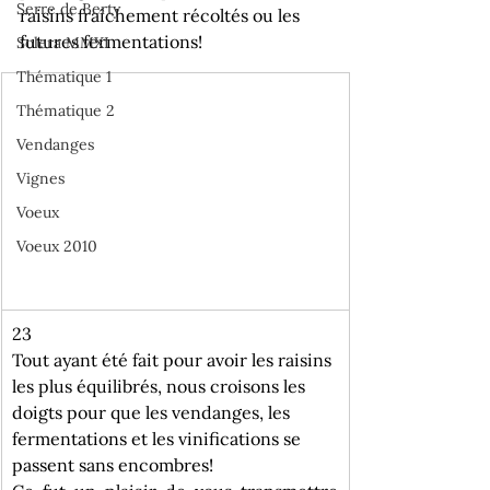
Serre de Berty
raisins fraîchement récoltés ou les 
futures fermentations!
Solera MMXI
Thématique 1
Thématique 2
Vendanges
Vignes
Voeux
Voeux 2010
23 
Tout ayant été fait pour avoir les raisins 
les plus équilibrés, nous croisons les 
doigts pour que les vendanges, les 
fermentations et les vinifications se 
passent sans encombres!