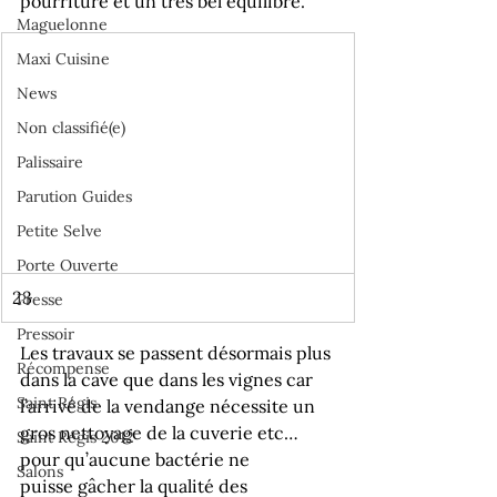
pourriture et un très bel équilibre.
Maguelonne
Maxi Cuisine
News
Non classifié(e)
Palissaire
Parution Guides
Petite Selve
Porte Ouverte
23 
Presse
Pressoir
Les travaux se passent désormais plus 
Récompense
dans la cave que dans les vignes car 
Saint Régis
l’arrivé de la vendange nécessite un 
gros nettoyage de la cuverie etc… 
Saint Régis 2012
pour qu’aucune bactérie ne 
Salons
puisse gâcher la qualité des 