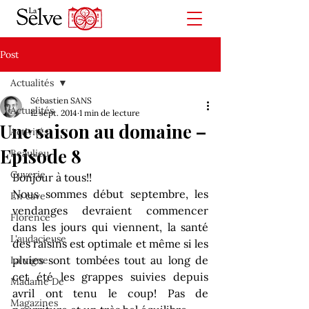
Post
Actualités
Sébastien SANS
Actualités
12 sept. 2014
1 min de lecture
Une saison au domaine –
Activités
Episode 8
Beaulieu
Cuverie
Bonjour à tous!!
Nous sommes début septembre, les 
En cave
vendanges devraient commencer 
Florence
dans les jours qui viennent, la santé 
L'audacieuse
des raisins est optimale et même si les 
pluies sont tombées tout au long de 
La vigne
cet été les grappes suivies depuis 
Madame De
avril ont tenu le coup! Pas de 
Magazines