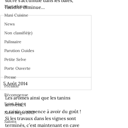
sucre s’accumule dans les baies, 
Maguelonne
l’acidité diminue… 
Maxi Cuisine
News
Non classifié(e)
Palissaire
Parution Guides
Petite Selve
Porte Ouverte
Presse
5 Août 2014
Pressoir
Récompense
Les arômes ainsi que les tanins 
Saint Régis
arrivent, l
e raisin commence à avoir du goût ! 
Saint Régis 2012
Si les travaux dans les vignes sont 
Salons
terminés, c’est maintenant en cave 