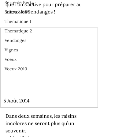
Serre de Berty
que l’on s’active pour préparer au 
mieux les vendanges !
Solera MMXI
Thématique 1
Thématique 2
Vendanges
Vignes
Voeux
Voeux 2010
5 Août 2014
Dans deux semaines, les raisins 
incolores ne seront plus qu’un 
souvenir.