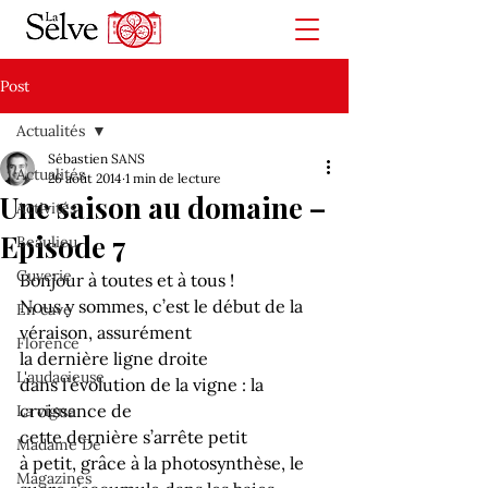
Post
Actualités
Sébastien SANS
Actualités
26 août 2014
1 min de lecture
Une saison au domaine –
Activités
Episode 7
Beaulieu
Cuverie
Bonjour à toutes et à tous !
Nous y sommes, c’est le début de la 
En cave
véraison, assurément 
Florence
la dernière ligne droite 
L'audacieuse
dans l’évolution de la vigne : la 
croissance de 
La vigne
cette dernière s’arrête petit 
Madame De
à petit, grâce à la photosynthèse, le 
Magazines