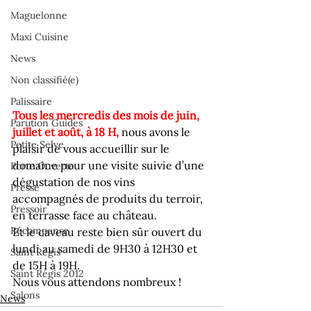
Maguelonne
Maxi Cuisine
News
Non classifié(e)
Palissaire
Tous les mercredis des mois de juin, 
Parution Guides
juillet et août, à 18 H
,
 nous avons le 
Petite Selve
plaisir de vous accueillir sur le 
domaine pour une visite suivie d’une 
Porte Ouverte
dégustation de nos vins 
Presse
accompagnés de produits du terroir, 
Pressoir
en terrasse face au château.
Récompense
Et le caveau reste bien sûr ouvert du 
lundi au samedi de 9H30 à 12H30 et 
Saint Régis
de 15H à 19H.
Saint Régis 2012
Nous vous attendons nombreux !
Salons
News