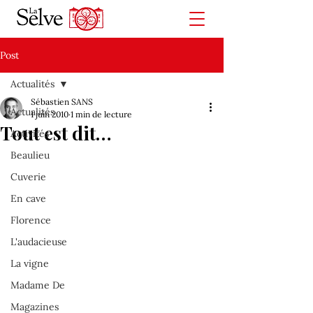
Post
Actualités
Sébastien SANS
Actualités
1 juin 2010
1 min de lecture
Tout est dit…
Activités
Beaulieu
Cuverie
En cave
Florence
L'audacieuse
La vigne
Madame De
Magazines