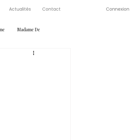
Connexion
Actualités
Contact
gne
Madame De
ution Guides
Petite Selve
Salons
Serre de Berty