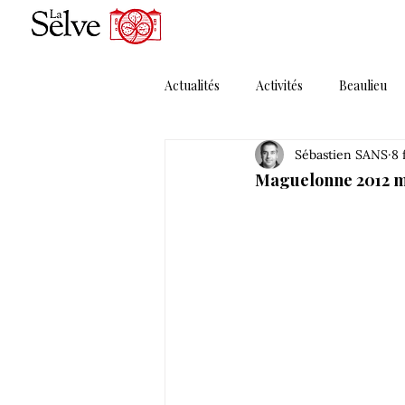
Actualités
Activités
Beaulieu
Sébastien SANS
8 
Magazines
Maguelonne
Maguelonne 2012 mi
Porte Ouverte
Presse
P
Solera MMXI
Thématique 1