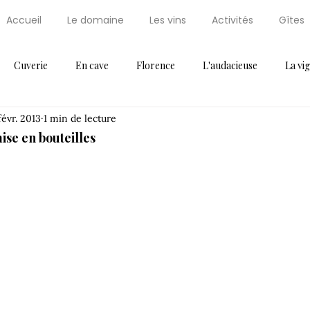
Accueil
Le domaine
Les vins
Activités
Gîtes
Cuverie
En cave
Florence
L'audacieuse
La vi
févr. 2013
1 min de lecture
Maxi Cuisine
News
Non classifié(e)
Palissaire
Par
se en bouteilles
ressoir
Récompense
Saint Régis
Saint Régis 2012
Thématique 2
Vendanges
Vignes
Voeux