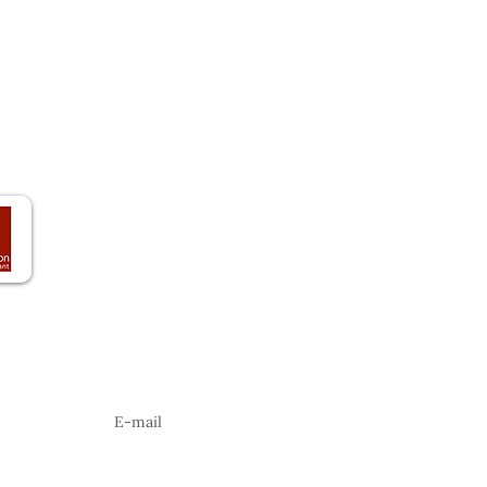
Accueil
E-mail :
contact@lasel
Le domaine
Tél :
+33 (0)4 75 93 02 
Les vins
Activités
Gîtes
Actualités
Contact
Abonnez-vous à notre newsletter