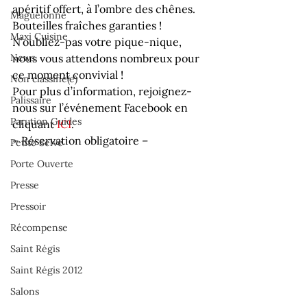
apéritif offert, à l’ombre des chênes.

Maguelonne
Bouteilles fraîches garanties !
Maxi Cuisine
N’oubliez-pas votre pique-nique, 
News
nous vous attendons nombreux pour 
ce moment convivial !
Non classifié(e)
Pour plus d’information, rejoignez-
Palissaire
nous sur l’événement Facebook en 
Parution Guides
cliquant 
ICI
.

– Réservation obligatoire –
Petite Selve
Porte Ouverte
Presse
Pressoir
Récompense
Saint Régis
Saint Régis 2012
Salons