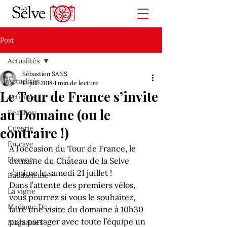
Post
Actualités
Sébastien SANS
Actualités
13 juil. 2018
1 min de lecture
Le Tour de France s’invite
Activités
au Domaine (ou le
Beaulieu
Cuverie
contraire !)
En cave
A l’occasion du Tour de France, le 
Florence
domaine du Château de la Selve 
s’anime le samedi 21 juillet !
L'audacieuse
Dans l’attente des premiers vélos, 
La vigne
vous pourrez si vous le souhaitez, 
Madame De
faire une visite du domaine à 10h30 
puis partager avec toute l’équipe un 
Magazines