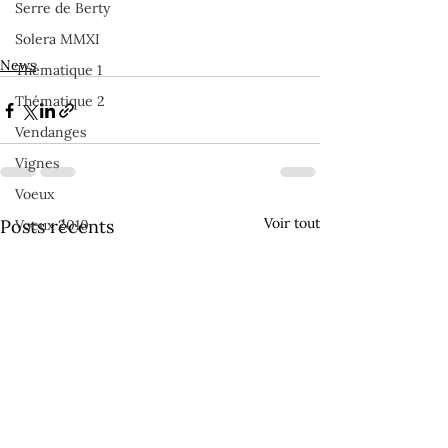
Serre de Berty
Solera MMXI
News
Thématique 1
Thématique 2
Vendanges
Vignes
Voeux
Voir tout
Posts récents
Voeux 2010