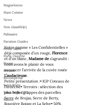
Maguelonne
Maxi Cuisine
News
Non classifié(e)
Palissaire
Parution Guides
Notre gamme « Les Confidentielles » 
Petite Selve
déjà composée d’un rouge, 
Florence
Porte Ouverte
et d’un blanc, 
Madame de
 s’agrandit : 
Presse
nous avons le plaisir de vous 
annoncer l’arrivée de la cuvée rosée 
Pressoir
L’audacieuse
.
Récompense
Petite présentation :
• IGP Coteaux de 
Saint Régis
l’Ardèche• Terroirs : sélection des 
plus belles grappes des parcelles 
Saint Régis 2012
Serre de Brujas, Serre de Berty, 
Salons
Rouvière Boissy et La Selve• 50% 