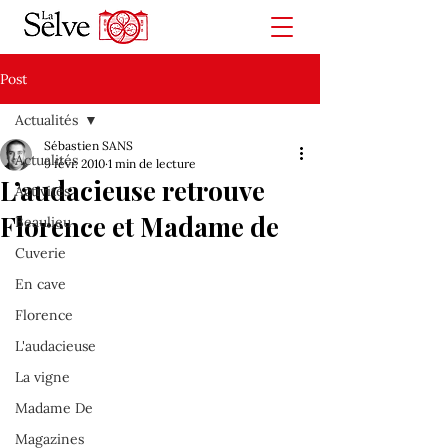
Post
Actualités
Sébastien SANS
Actualités
9 févr. 2010
1 min de lecture
L’audacieuse retrouve
Activités
Florence et Madame de
Beaulieu
Cuverie
En cave
Florence
L'audacieuse
La vigne
Madame De
Magazines