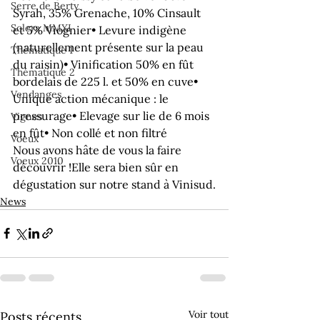
Serre de Berty
Syrah, 35% Grenache, 10% Cinsault 
Solera MMXI
et 5% Viognier• Levure indigène 
(naturellement présente sur la peau 
Thématique 1
du raisin)• Vinification 50% en fût 
Thématique 2
bordelais de 225 l. et 50% en cuve• 
Vendanges
Unique action mécanique : le 
pressurage• Elevage sur lie de 6 mois 
Vignes
en fût
• Non collé et non filtré
Voeux
Nous avons hâte de vous la faire 
Voeux 2010
découvrir !
Elle sera bien sûr en 
dégustation sur notre stand à Vinisud.
News
Voir tout
Posts récents