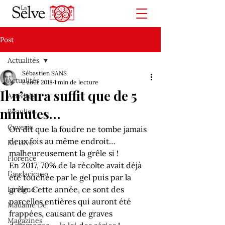
Post
Actualités
Sébastien SANS
Actualités
2 août 2018
1 min de lecture
Il n’aura suffit que de 5
Activités
minutes…
Beaulieu
Cuverie
On dit que la foudre ne tombe jamais 
deux fois au même endroit… 
En cave
malheureusement la grêle si !
Florence
En 2017, 70% de la récolte avait déjà 
L'audacieuse
été touchée par le gel puis par la 
grêle. Cette année, ce sont des 
La vigne
parcelles entières qui auront été 
Madame De
frappées, causant de graves 
Magazines