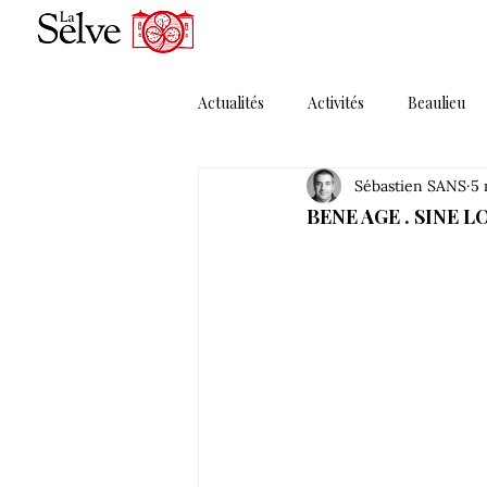
Actualités
Activités
Beaulieu
Sébastien SANS
5 
Magazines
Maguelonne
BENE AGE . SINE LO
Porte Ouverte
Presse
P
Solera MMXI
Thématique 1