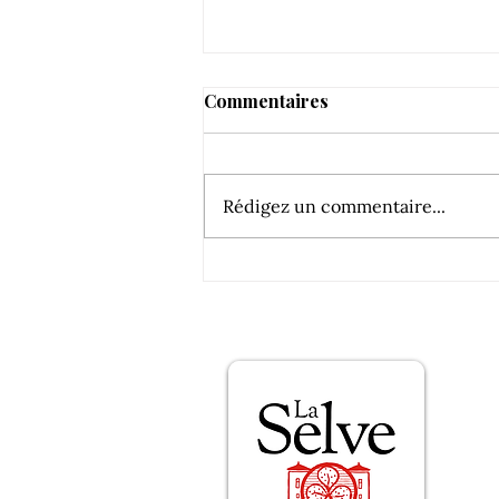
Commentaires
Rédigez un commentaire...
Ça décavaillonne sec à la
Selve !