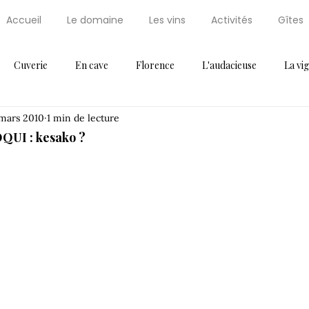
Accueil
Le domaine
Les vins
Activités
Gîtes
Cuverie
En cave
Florence
L'audacieuse
La vi
mars 2010
1 min de lecture
Maxi Cuisine
News
Non classifié(e)
Palissaire
Par
QUI : kesako ?
ressoir
Récompense
Saint Régis
Saint Régis 2012
Thématique 2
Vendanges
Vignes
Voeux