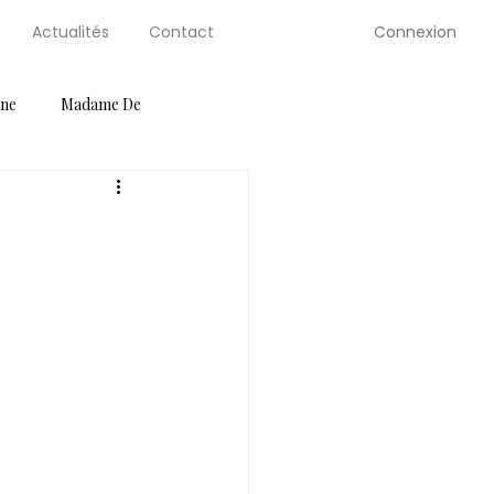
Connexion
Actualités
Contact
gne
Madame De
ution Guides
Petite Selve
Salons
Serre de Berty