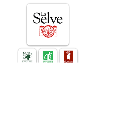
Le domaine et les vins
E-mail :
contact@laselve.com
Tél :
+33 (0)4 75 93 02 55
Les gîtes de France