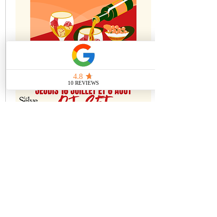
29 juillet 2026
🍇 LES VIGNES SONORES 🍷
Tout afficher