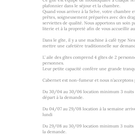
Ce gîte est équipé de moustiquaire à chaque fe
plafonnier dans le séjour et la chambre.
Quand vous arrivez à la Selve, votre chambre et
prêtes, soigneusement préparées avec des drap
serviettes de qualité. Nous apportons un soin par
literie et à la propreté afin de vous accueillir a
Dans le gîte, il y a une machine à café type N
mettre une cafetière traditionnelle sur deman
L’ aile des gîtes comprend 4 gîtes de 2 personn
personnes.
Leur petite capacité confère une grande tranqui
Cabernet est non-fumeur et nous n’acceptons 
Du 30/04 au 30/06 location minimum 3 nuits 
départ à la demande.
Du 04/07 au 29/08 location à la semaine arriv
lundi
Du 29/08 au 30/09 location minimum 3 nuits 36
la demande.