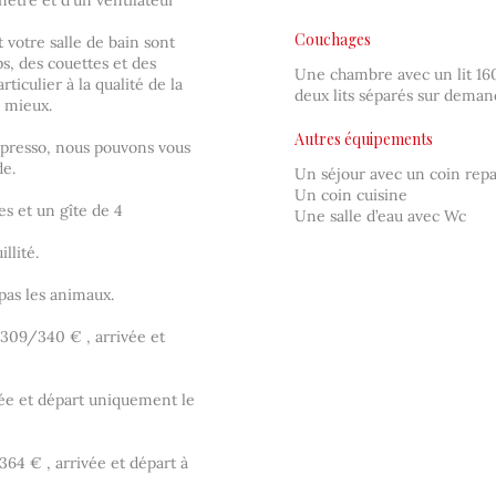
nêtre et d'un ventilateur
Couchages
 votre salle de bain sont
s, des couettes et des
Une chambre avec un lit 1
ticulier à la qualité de la
deux lits séparés sur dema
u mieux.
Autres équipements
espresso, nous pouvons vous
de.
Un séjour avec un coin rep
Un coin cuisine
es et un gîte de 4
Une salle d’eau avec Wc
llité.
pas les animaux.
309/340 € , arrivée et
ée et départ uniquement le
4 € , arrivée et départ à