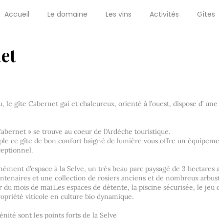
Accueil
Le domaine
Les vins
Activités
Gîtes
et
 le gîte Cabernet gai et chaleureux, orienté à l’ouest, dispose d’ une 
abernet » se trouve au coeur de l’Ardèche touristique.
ple ce gîte de bon confort baigné de lumière vous offre un équipeme
eptionnel.
ment d’espace à la Selve, un très beau parc paysagé de 3 hectares 
entenaires et une collection de rosiers anciens et de nombreux arbust
ir du mois de mai.Les espaces de détente, la piscine sécurisée, le jeu
ropriété viticole en culture bio dynamique.
énité sont les points forts de la Selve