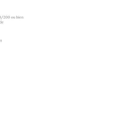
60/200 ou bien
nde
as