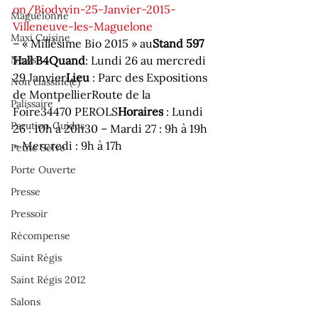
on/
Biodyvin-25-Janvier-2015-
Maguelonne
Vi
lleneuve-les-Maguelone
Maxi Cuisine
– « Millésime Bio 2015 » au
Stand 597 
News
Hall B4
Quand
: Lundi 26 au mercredi 
29 Janvier
Lieu
 : Parc des Expositions 
Non classifié(e)
de Montpellier
Route de la 
Palissaire
Foire
34470 PEROLS
Horaires
 : Lundi 
Parution Guides
26 : 10h à 20h30 – Mardi 27 : 9h à 19h 
– Mercredi : 9h à 17h
Petite Selve
Porte Ouverte
Presse
Pressoir
Récompense
Saint Régis
Saint Régis 2012
Salons