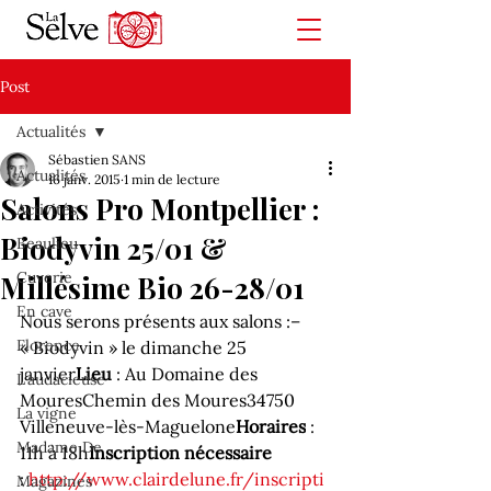
Post
Actualités
Sébastien SANS
Actualités
16 janv. 2015
1 min de lecture
Salons Pro Montpellier :
Activités
Biodyvin 25/01 &
Beaulieu
Cuverie
Millésime Bio 26-28/01
En cave
Nous serons présents aux salons :
– 
Florence
« Biodyvin » le dimanche 25 
janvier
Lieu
 : Au Domaine des 
L'audacieuse
Moures
Chemin des Moures
34750 
La vigne
Villeneuve-lès-Maguelone
Horaires
 : 
Madame De
11h à 18h
Inscription nécessaire
: 
http://www.clairdelune.fr/
inscripti
Magazines