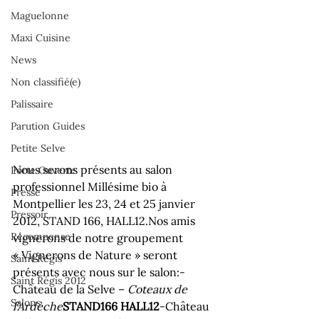
Maguelonne
Maxi Cuisine
News
Non classifié(e)
Palissaire
Parution Guides
Petite Selve
Nous serons présents au salon 
Porte Ouverte
professionnel Millésime bio à 
Presse
Montpellier les 23, 24 et 25 janvier 
Pressoir
2012, STAND 166, HALL12.
Nos amis 
Récompense
vignerons de notre groupement 
« Vignerons de Nature » seront 
Saint Régis
présents avec nous sur le salon:
-
Saint Régis 2012
Château de la Selve – 
Coteaux de 
Salons
l’Ardèche
STAND166 HALL12
-Château 