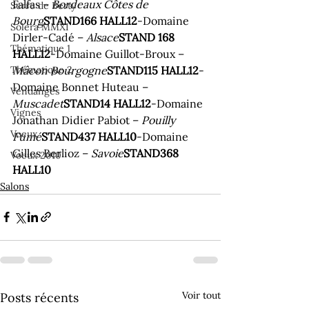
Falfas – 
Bordeaux Côtes de 
Serre de Berty
Bourg
STAND166 HALL12
-Domaine 
Solera MMXI
Dirler-Cadé – 
Alsace
STAND 168 
Thématique 1
HALL12
-Domaine Guillot-Broux – 
Mâcon Bourgogne
STAND115 HALL12
-
Thématique 2
Domaine Bonnet Huteau – 
Vendanges
Muscadet
STAND14 HALL12
-Domaine 
Vignes
Jonathan Didier Pabiot –
 Pouilly 
Voeux
Fumé
STAND437 HALL10
-Domaine 
Gilles Berlioz – 
Savoie
STAND368 
Voeux 2010
HALL10
Salons
Voir tout
Posts récents