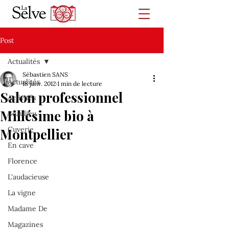
Post
Actualités
Sébastien SANS
Actualités
18 janv. 2012
1 min de lecture
Salon professionnel
Activités
Millésime bio à
Beaulieu
Cuverie
Montpellier
En cave
Florence
L'audacieuse
La vigne
Madame De
Magazines