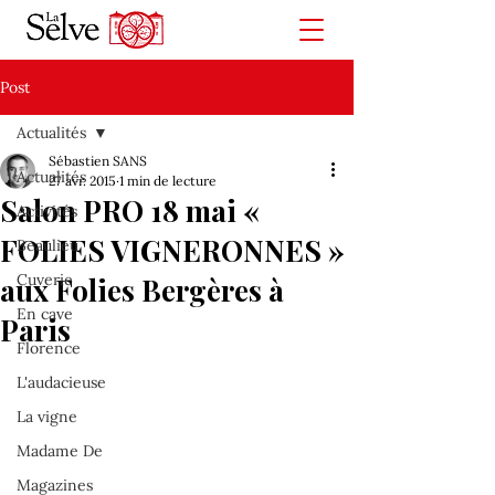
Post
Actualités
Sébastien SANS
Actualités
27 avr. 2015
1 min de lecture
Salon PRO 18 mai «
Activités
FOLIES VIGNERONNES »
Beaulieu
Cuverie
aux Folies Bergères à
En cave
Paris
Florence
L'audacieuse
La vigne
Madame De
Magazines