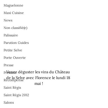
Maguelonne
Maxi Cuisine
News
Non classifié(e)
Palissaire
Parution Guides
Petite Selve
Porte Ouverte
Presse
Venez déguster les vins du Château 
Pressoir
de la Selve avec Florence le lundi 18 
Récompense
mai !
Saint Régis
Saint Régis 2012
Salons