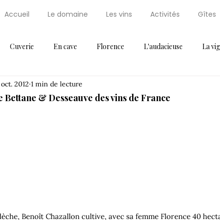
Accueil
Le domaine
Les vins
Activités
Gîtes
Cuverie
En cave
Florence
L'audacieuse
La vi
 oct. 2012
1 min de lecture
Maxi Cuisine
News
Non classifié(e)
Palissaire
Par
e Bettane & Desseauve des vins de France
ressoir
Récompense
Saint Régis
Saint Régis 2012
Thématique 2
Vendanges
Vignes
Voeux
rdèche, Benoît Chazallon cultive, avec sa femme Florence 40 hect