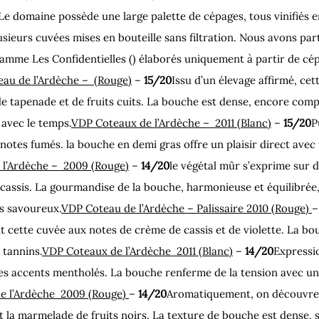
 Le domaine possède une large palette de cépages, tous vinifiés e
usieurs cuvées mises en bouteille sans filtration. Nous avons par
gamme Les Confidentielles (
) élaborés uniquement à partir de cé
au de l’Ardèche – 
 (Rouge)
 – 
15/20
Issu d’un élevage affirmé, cet
 tapenade et de fruits cuits. La bouche est dense, encore compa
 avec le temps.
VDP Coteaux de l’Ardèche – 
 2011 (Blanc)
 – 
15/20
P
notes fumés. la bouche en demi gras offre un plaisir direct avec 
l’Ardèche – 
 2009 (Rouge)
 – 
14/20
le végétal mûr s’exprime sur 
 cassis. La gourmandise de la bouche, harmonieuse et équilibrée,
s savoureux.
VDP Coteau de l’Ardèche – Palissaire 2010 (Rouge) 
–
ette cuvée aux notes de crème de cassis et de violette. La bou
 tannins.
VDP Coteaux de l’Ardèche 
 2011 (Blanc)
 – 
14/20
Expressi
des accents mentholés. La bouche renferme de la tension avec une 
 l’Ardèche 
 2009 (Rouge) 
– 
14/20
Aromatiquement, on découvre 
t la marmelade de fruits noirs. La texture de bouche est dense, s