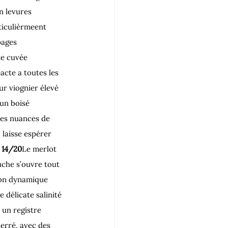
n levures 
ticulièrmeent 
pages 
te cuvée 
cte a toutes les 
ur viognier élevé 
un boisé 
des nuances de 
 laisse espérer 
 
14/20
Le merlot 
che s’ouvre tout 
on dynamique 
délicate salinité 
un registre 
erré, avec des 