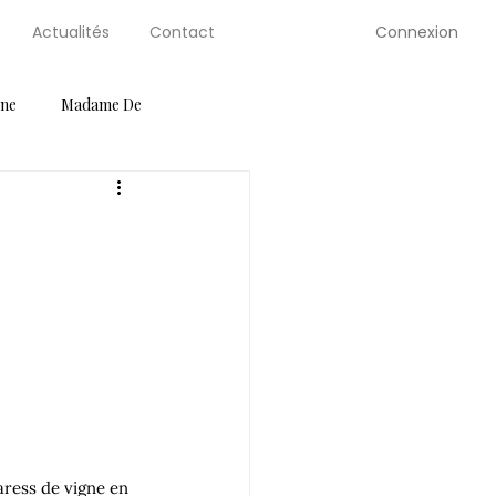
Connexion
Actualités
Contact
gne
Madame De
ution Guides
Petite Selve
Salons
Serre de Berty
aress de vigne en 