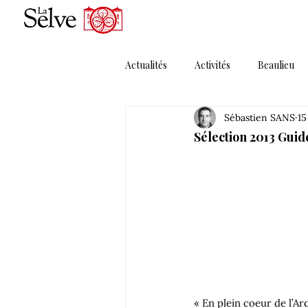
Actualités
Activités
Beaulieu
Sébastien SANS
15
Magazines
Maguelonne
Sélection 2013 Guid
Porte Ouverte
Presse
P
Solera MMXI
Thématique 1
« En plein coeur de l’A