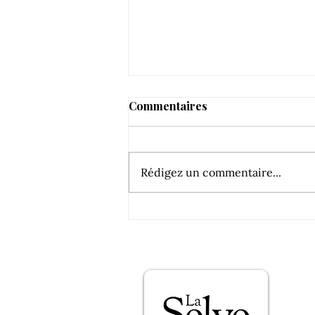
Commentaires
Rédigez un commentaire...
L’audacieuse : 93/100 par
Elizabeth Gabay