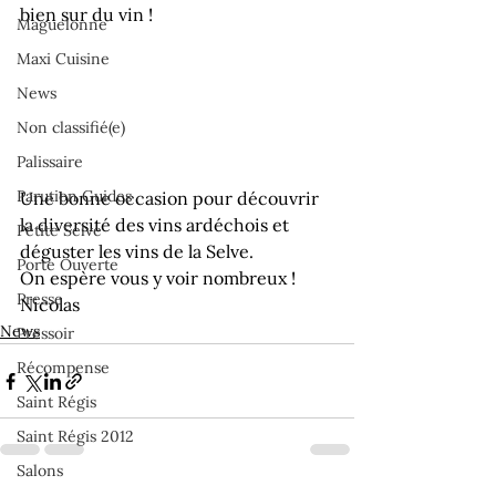
bien sur du vin !
Maguelonne
Maxi Cuisine
News
Non classifié(e)
Palissaire
Parution Guides
Une bonne occasion pour découvrir 
la diversité des vins ardéchois et 
Petite Selve
déguster les vins de la Selve.
Porte Ouverte
On espère vous y voir nombreux !
Presse
Nicolas
News
Pressoir
Récompense
Saint Régis
Saint Régis 2012
Salons