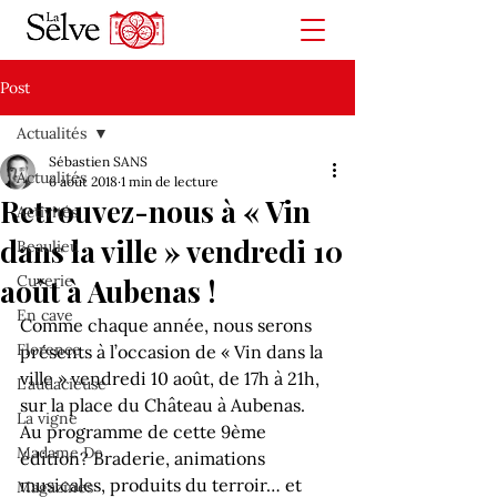
Post
Actualités
Sébastien SANS
Actualités
6 août 2018
1 min de lecture
Retrouvez-nous à « Vin
Activités
dans la ville » vendredi 10
Beaulieu
Cuverie
août à Aubenas !
En cave
Comme chaque année, nous serons 
Florence
présents à l’occasion de « Vin dans la 
ville » vendredi 10 août, de 17h à 21h, 
L'audacieuse
sur la place du Château à Aubenas.
La vigne
Au programme de cette 9ème 
Madame De
édition? Braderie, animations 
musicales, produits du terroir… et 
Magazines