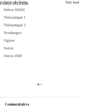
Serre de Berty
Voir tout
Posts récents
Solera MMXI
Thématique 1
Thématique 2
Vendanges
Vignes
Voeux
Voeux 2010
Commentaires