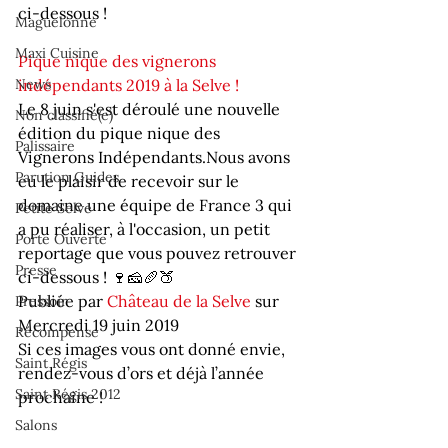
ci-dessous !
Maguelonne
Maxi Cuisine
Pique nique des vignerons 
News
indépendants 2019 à la Selve !
Le 8 juin s'est déroulé une nouvelle 
Non classifié(e)
édition du pique nique des 
Palissaire
Vignerons Indépendants.Nous avons 
Parution Guides
eu le plaisir de recevoir sur le 
domaine une équipe de France 3 qui 
Petite Selve
a pu réaliser, à l'occasion, un petit 
Porte Ouverte
reportage que vous pouvez retrouver 
Presse
ci-dessous ! 🍷🧀🥖🍑
Publiée par 
Château de la Selve
 sur 
Pressoir
Mercredi 19 juin 2019
Récompense
Si ces images vous ont donné envie, 
Saint Régis
rendez-vous d’ors et déjà l’année 
Saint Régis 2012
prochaine !
Salons