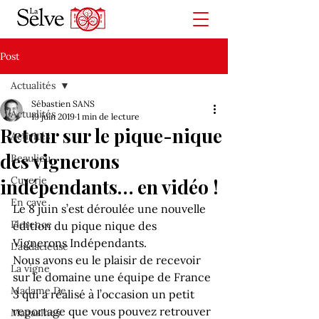
Post
Actualités
Sébastien SANS
Actualités
19 juin 2019
1 min de lecture
Retour sur le pique-nique
Activités
des vignerons
Beaulieu
Cuverie
indépendants… en vidéo !
En cave
Le 8 juin s’est déroulée une nouvelle 
Florence
édition du pique nique des 
Vignerons Indépendants.
L'audacieuse
Nous avons eu le plaisir de recevoir 
La vigne
sur le domaine une équipe de France 
Madame De
3 qui a réalisé à l’occasion un petit 
reportage que vous pouvez retrouver 
Magazines