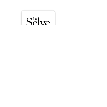
Le domaine et les vins
E-mail :
contact@laselve.com
Tél :
+33 (0)4 75 93 02 55