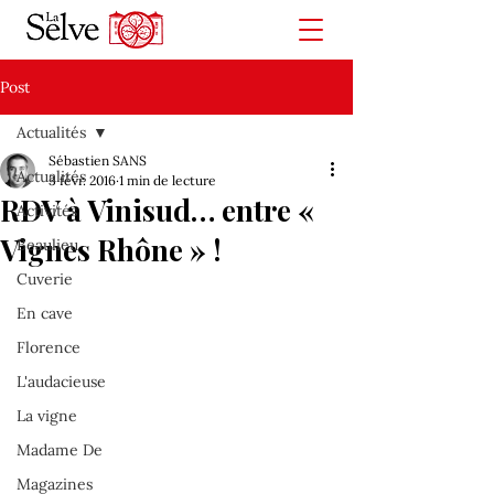
Post
Actualités
Sébastien SANS
Actualités
3 févr. 2016
1 min de lecture
RDV à Vinisud… entre «
Activités
Vignes Rhône » !
Beaulieu
Cuverie
En cave
Florence
L'audacieuse
La vigne
Madame De
Magazines