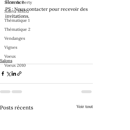
Florence
Serre de Berty
PS : Nous contacter pour recevoir des 
Solera MMXI
invitations.
Thématique 1
Thématique 2
Vendanges
Vignes
Voeux
Salons
Voeux 2010
Voir tout
Posts récents