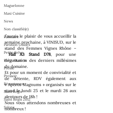
Maguelonne
Maxi Cuisine
News
Non classifié(e)
J’aurais le plaisir de vous accueillir la 
Palissaire
semaine prochaine, à VINISUD, sur le 
Parution Guides
stand des Femmes Vignes Rhône –
Petite Selve
Hall A3 Stand D78
, pour une 
dégustation des derniers millésimes 
Porte Ouverte
du domaine.
Presse
Et pour un moment de convivialité et 
Pressoir
de détente, RDV également aux 
Récompense
« Apéros Magnums » organisés sur le 
stand le lundi 25 et le mardi 26 aux 
Saint Régis
alentours de 18h !
Saint Régis 2012
Nous vous attendons nombreuses et 
Salons
nombreux !