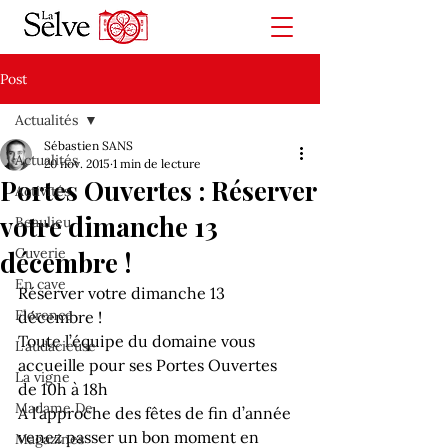
Post
Actualités
Sébastien SANS
Actualités
20 nov. 2015
1 min de lecture
Portes Ouvertes : Réserver
Activités
votre dimanche 13
Beaulieu
Cuverie
décembre !
En cave
Réserver votre dimanche 13 
Florence
décembre !
Toute l’équipe du domaine vous 
L'audacieuse
accueille pour ses Portes Ouvertes 
La vigne
de 10h à 18h 
Madame De
A l’approche des fêtes de fin d’année 
venez passer un bon moment en 
Magazines