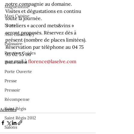
notre compagnie au domaine. 
Maguelonne
Visites et dégustations en continu 
Maxi Cuisine
toute la journée.
News
3 ateliers « accord mets&vins » 
seront proposés. Réservez dès à 
Non classifié(e)
présent (nombre de places limitées).
Palissaire
Réservation par téléphone au 04 75 
Parution Guides
93 02 55 ou 
par mail à 
florence@laselve.com
Petite Selve
Porte Ouverte
Presse
Pressoir
Récompense
Saint Régis
Activités
Saint Régis 2012
Salons