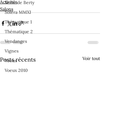
Activités
Serre de Berty
Salons
Solera MMXI
Thématique 1
Thématique 2
Vendanges
Vignes
Voir tout
Posts récents
Voeux
Voeux 2010