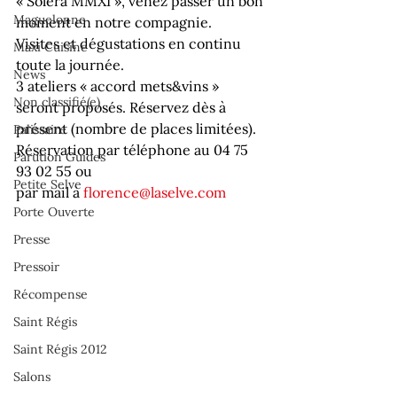
« Solera MMXI », venez passer un bon 
Maguelonne
moment en notre compagnie. 
Visites et dégustations en continu 
Maxi Cuisine
toute la journée.
News
3 ateliers « accord mets&vins » 
Non classifié(e)
seront proposés. Réservez dès à 
présent (nombre de places limitées).
Palissaire
Réservation par téléphone au 04 75 
Parution Guides
93 02 55 ou 
Petite Selve
par mail à 
florence@laselve.com
Porte Ouverte
Presse
Pressoir
Récompense
Saint Régis
Saint Régis 2012
Salons