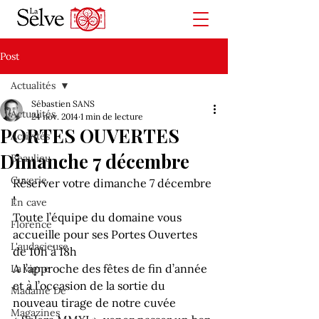
Post
Actualités
Sébastien SANS
Actualités
24 nov. 2014
1 min de lecture
PORTES OUVERTES
Activités
Dimanche 7 décembre
Beaulieu
Cuverie
Réserver votre dimanche 7 décembre 
!
En cave
Toute l’équipe du domaine vous 
Florence
accueille pour ses Portes Ouvertes 
L'audacieuse
de 10h à 18h 
A l’approche des fêtes de fin d’année 
La vigne
et à l’occasion de la sortie du 
Madame De
nouveau tirage de notre cuvée 
Magazines