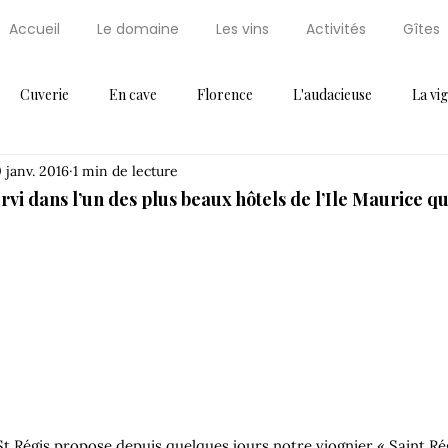
Accueil
Le domaine
Les vins
Activités
Gîtes
Cuverie
En cave
Florence
L'audacieuse
La vi
 janv. 2016
1 min de lecture
Maxi Cuisine
News
Non classifié(e)
Palissaire
Par
rvi dans l’un des plus beaux hôtels de l’Ile Maurice qu
ressoir
Récompense
Saint Régis
Saint Régis 2012
Thématique 2
Vendanges
Vignes
Voeux
 St Régis propose depuis quelques jours notre viognier « Saint Rég