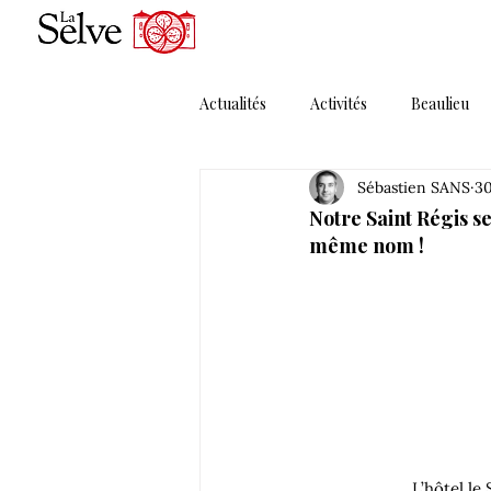
Actualités
Activités
Beaulieu
Sébastien SANS
30
Magazines
Maguelonne
Notre Saint Régis se
même nom !
Porte Ouverte
Presse
P
Solera MMXI
Thématique 1
L’hôtel le