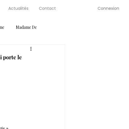
Connexion
Actualités
Contact
gne
Madame De
ution Guides
Petite Selve
i porte le
Salons
Serre de Berty
is ».