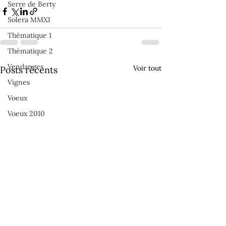
Serre de Berty
Solera MMXI
Thématique 1
Thématique 2
Vendanges
Voir tout
Posts récents
Vignes
Voeux
Voeux 2010