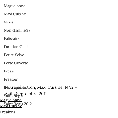
Maguelonne
Maxi Cuisine
News
Non classifié(e)
Palissaire
Parution Guides
Petite Selve
Porte Ouverte
Presse
Pressoir
Notre sélection, Maxi Cuisine, N°72 – 
Récompense
Août, Septembre 2012
Saint Régis
Maguelonne
Saint Régis 2012
Maxi Cuisine
Presse
Salons