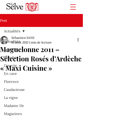
Post
Actualités
Sébastien SANS
Actualités
13 août 2012
1 min de lecture
Maguelonne 2011 –
Activités
Sélection Rosés d’Ardèche
Beaulieu
Cuverie
« Maxi Cuisine »
En cave
Florence
L'audacieuse
La vigne
Madame De
Magazines