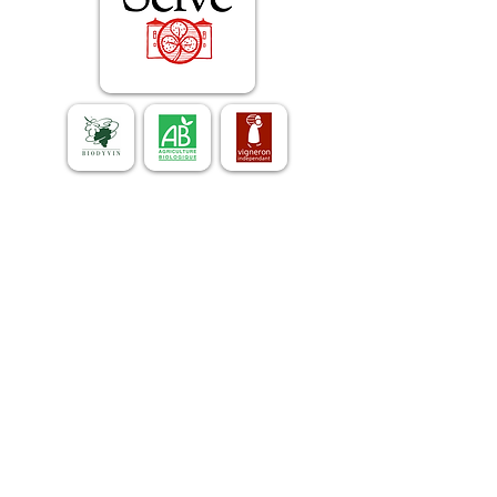
Le domaine et les vins
E-mail :
contact@laselve.com
Tél :
+33 (0)4 75 93 02 55
Les gîtes de France
E-mail :
gites@laselve.com
Tél :
+33 (0)4 75 39 36 29