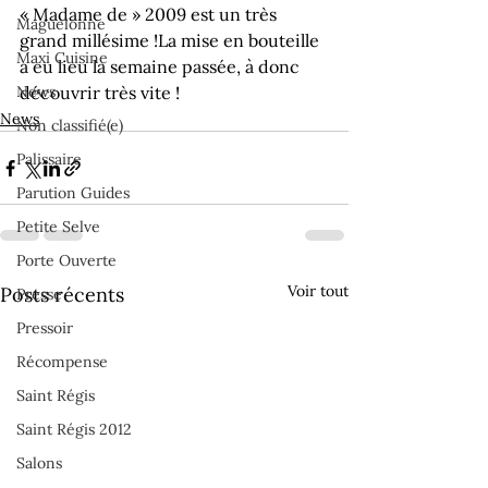
« Madame de » 2009 est un très 
Maguelonne
grand millésime !
La mise en bouteille 
Maxi Cuisine
a eu lieu la semaine passée, à donc 
News
découvrir très vite !
News
Non classifié(e)
Palissaire
Parution Guides
Petite Selve
Porte Ouverte
Voir tout
Posts récents
Presse
Pressoir
Récompense
Saint Régis
Saint Régis 2012
Salons