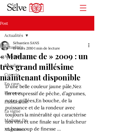
Post
Actualités
Sébastien SANS
Actualités
19 mars 2010
1 min de lecture
« Madame de » 2009 : un
Activités
très grand millésime
Beaulieu
Cuverie
maintenant disponible
En cave
D’une belle couleur jaune pâle,
Nez 
Florence
fin et expressif de pêche, d’agrumes, 
notes grillées,
En bouche, de la 
L'audacieuse
puissance et de la rondeur avec 
La vigne
toujours la minéralité qui caractérise 
Madame De
nos vins et une finale sur la fraîcheur 
et beaucoup de finesse …
Magazines