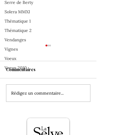
Serre de Berty
Solera MMXI
Thématique 1
Thématique 2
Vendanges
Vignes
Voeux
Voeux 2010
Commentaires
Rédigez un commentaire...
En mars, La Selve
On habille les 
voyage à Paris et à
millésimes !
Prowein !