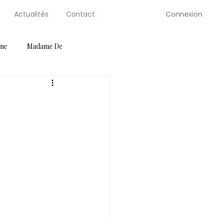
Connexion
Actualités
Contact
gne
Madame De
ution Guides
Petite Selve
Salons
Serre de Berty