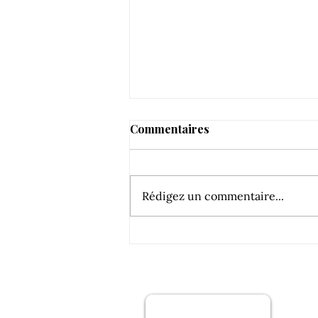
Commentaires
Rédigez un commentaire...
Ça décavaillonne sec à la
Selve !