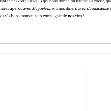
printanier (voire estival !) qui nous donne du baume au coeur, qu
miers apéros avec 
Maguelonne
ou nos dîners avec 
L’audacieuse
 
e très bons moments en compagnie de nos vins !