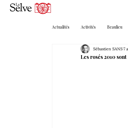
Actualités
Activités
Beaulieu
Sébastien SANS
7 
Magazines
Maguelonne
Les rosés 2010 sont 
Porte Ouverte
Presse
P
Solera MMXI
Thématique 1