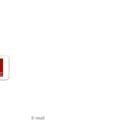
Accueil
E-mail :
contact@lasel
Le domaine
Tél :
+33 (0)4 75 93 02 
Les vins
Activités
Gîtes
Actualités
Contact
Abonnez-vous à notre newsletter