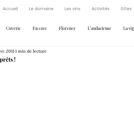
Accueil
Le domaine
Les vins
Activités
Gîtes
Cuverie
En cave
Florence
L'audacieuse
La vi
avr. 2011
1 min de lecture
Maxi Cuisine
News
Non classifié(e)
Palissaire
Par
prêts !
ressoir
Récompense
Saint Régis
Saint Régis 2012
Thématique 2
Vendanges
Vignes
Voeux