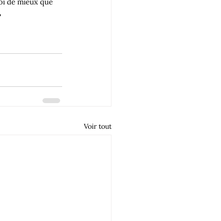
oi de mieux que 
?
Voir tout