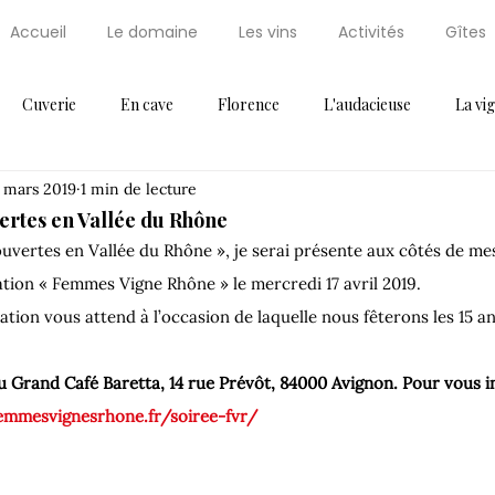
Accueil
Le domaine
Les vins
Activités
Gîtes
Cuverie
En cave
Florence
L'audacieuse
La vi
 mars 2019
1 min de lecture
Maxi Cuisine
News
Non classifié(e)
Palissaire
Par
ertes en Vallée du Rhône
uvertes en Vallée du Rhône », je serai présente aux côtés de me
ressoir
Récompense
Saint Régis
Saint Régis 2012
ation « Femmes Vigne Rhône » le mercredi 17 avril 2019.

tion vous attend à l’occasion de laquelle nous fêterons les 15 a
Thématique 2
Vendanges
Vignes
Voeux
u Grand Café Baretta, 14 rue Prévôt, 84000 Avignon.
 Pour vous i
femmesvignesrhone.fr/soiree-fvr/