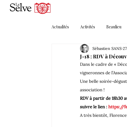
Actualités
Activités
Beaulieu
Sébastien SANS
27
Magazines
Maguelonne
J-18 : RDV à Découv
Dans le cadre de « Déco
Porte Ouverte
Presse
P
vigneronnes de l’Associ
Une belle soirée-dégusta
Solera MMXI
Thématique 1
RDV à partir de 18h30 a
suivre le lien : 
https://
A très bientôt, Florence