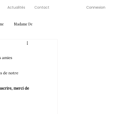
Connexion
Actualités
Contact
gne
Madame De
ution Guides
Petite Selve
s amies 
Salons
Serre de Berty
ns de notre 
nscrire, merci de 