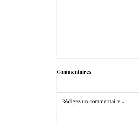
Commentaires
Rédigez un commentaire...
Fascinant week-end 2019 :
RDV au Château de la Selve !