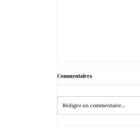
Commentaires
Rédigez un commentaire...
Fascinant week-end 2019 :
RDV au Château de la Selve !