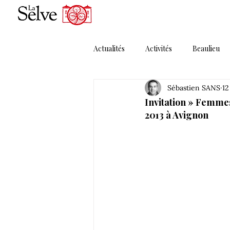
Actualités
Activités
Beaulieu
Sébastien SANS
12
Magazines
Maguelonne
Invitation » Femmes
2013 à Avignon
Porte Ouverte
Presse
P
Solera MMXI
Thématique 1