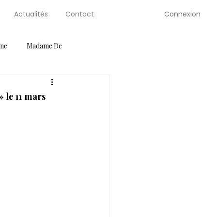
Connexion
Actualités
Contact
gne
Madame De
ution Guides
Petite Selve
 le 11 mars
Salons
Serre de Berty