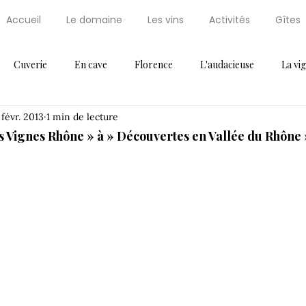
Accueil
Le domaine
Les vins
Activités
Gîtes
Cuverie
En cave
Florence
L'audacieuse
La vi
 févr. 2013
1 min de lecture
Maxi Cuisine
News
Non classifié(e)
Palissaire
Par
 Vignes Rhône » à » Découvertes en Vallée du Rhône »
ressoir
Récompense
Saint Régis
Saint Régis 2012
Thématique 2
Vendanges
Vignes
Voeux