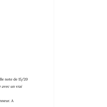
le note de 15/20 
e avec un vrai 
nneur. 
A 