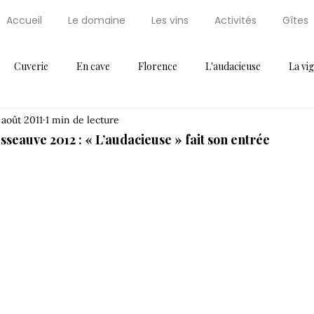
Accueil
Le domaine
Les vins
Activités
Gîtes
Cuverie
En cave
Florence
L'audacieuse
La vi
 août 2011
1 min de lecture
Maxi Cuisine
News
Non classifié(e)
Palissaire
Par
seauve 2012 : « L’audacieuse » fait son entrée
ressoir
Récompense
Saint Régis
Saint Régis 2012
Thématique 2
Vendanges
Vignes
Voeux