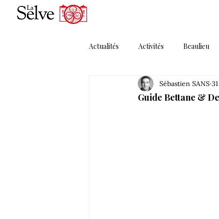
Actualités
Activités
Beaulieu
Sébastien SANS
31
Magazines
Maguelonne
Guide Bettane & Des
Porte Ouverte
Presse
P
Solera MMXI
Thématique 1