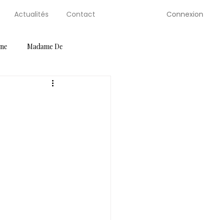
Connexion
Actualités
Contact
gne
Madame De
ution Guides
Petite Selve
Salons
Serre de Berty