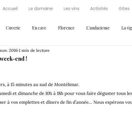
Accueil
Le domaine
Les vins
Activités
Gîtes
Cuverie
En cave
Florence
L'audacieuse
La vi
 nov. 2016
1 min de lecture
Maxi Cuisine
News
Non classifié(e)
Palissaire
Par
e week-end !
ressoir
Récompense
Saint Régis
Saint Régis 2012
ers, à 15 minutes au sud de Montélimar.
medi et dimanche de 10h à 18h pour vous faire déguster tous le
Thématique 2
Vendanges
Vignes
Voeux
nser à vos emplettes et dîners de fin d’année… Nous espérons vo