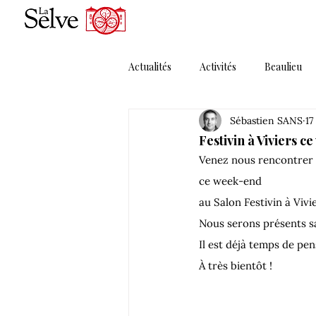
Actualités
Activités
Beaulieu
Sébastien SANS
17
Magazines
Maguelonne
Festivin à Viviers c
Venez nous rencontrer 
Porte Ouverte
Presse
P
ce week-end 
au Salon Festivin à Vivi
Nous serons présents sa
Solera MMXI
Thématique 1
Il est déjà temps de pe
À très bientôt !