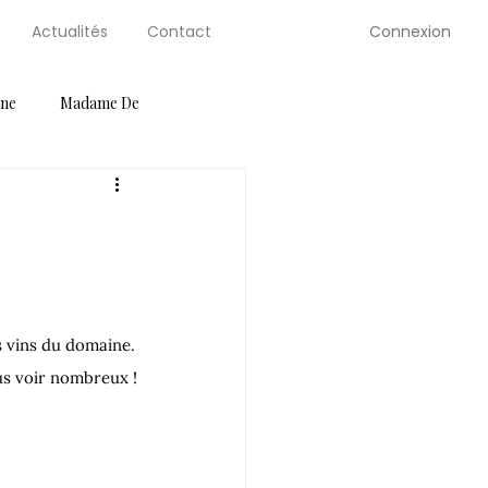
Connexion
Actualités
Contact
gne
Madame De
ution Guides
Petite Selve
Salons
Serre de Berty
s vins du domaine.
us voir nombreux !