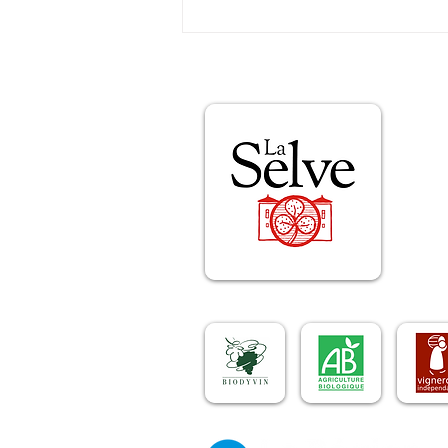
Fascinant week-end 2019 :
RDV au Château de la Selve !