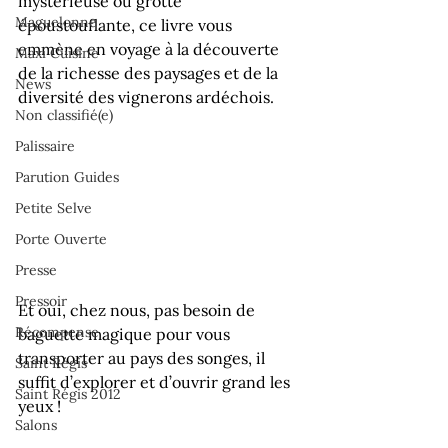
mystérieuse ou grotte 
Maguelonne
époustouflante, ce livre vous 
emmène en voyage à la découverte 
Maxi Cuisine
de la richesse des paysages et de la 
News
diversité des vignerons ardéchois.
Non classifié(e)
Palissaire
Parution Guides
Petite Selve
Porte Ouverte
Presse
Pressoir
Et oui, chez nous, pas besoin de 
Récompense
baguette magique pour vous 
transporter au pays des songes, il 
Saint Régis
suffit d’explorer et d’ouvrir grand les 
Saint Régis 2012
yeux !
Salons