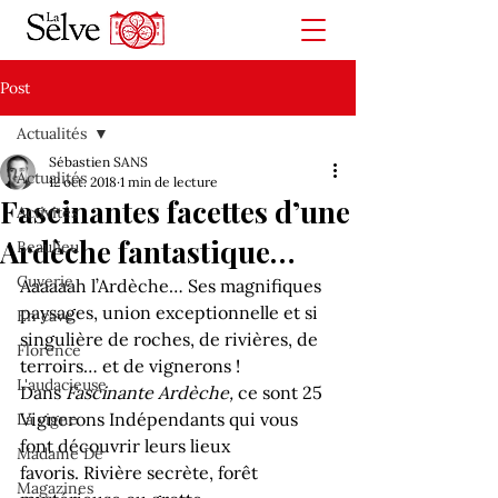
Post
Actualités
Sébastien SANS
Actualités
12 oct. 2018
1 min de lecture
Fascinantes facettes d’une
Activités
Ardèche fantastique…
Beaulieu
Cuverie
Aaaaaah l’Ardèche… Ses magnifiques 
paysages, union exceptionnelle et si 
En cave
singulière de roches, de rivières, de 
Florence
terroirs… et de vignerons !
L'audacieuse
Dans 
Fascinante Ardèche, 
ce sont 25 
Vignerons Indépendants qui vous 
La vigne
font découvrir leurs lieux 
Madame De
favoris. Rivière secrète, forêt 
Magazines