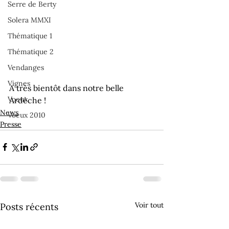
Serre de Berty
Solera MMXI
Thématique 1
Thématique 2
Vendanges
Vignes
A très bientôt dans notre belle 
Voeux
Ardèche !
News
Voeux 2010
Presse
Voir tout
Posts récents