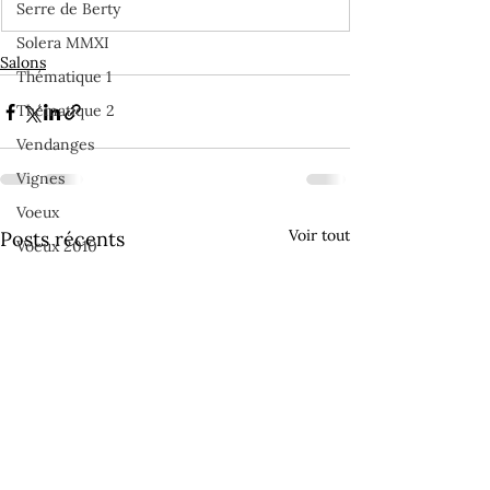
Serre de Berty
Solera MMXI
Salons
Thématique 1
Thématique 2
Vendanges
Vignes
Voeux
Voir tout
Posts récents
Voeux 2010