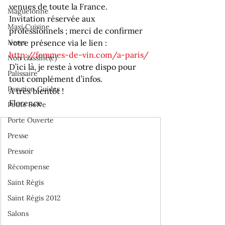
venues de toute la France.
Maguelonne
Invitation réservée aux 
Maxi Cuisine
professionnels ; merci de confirmer 
News
votre présence via le lien : 
http://femmes-de-vin.com/a-paris/
Non classifié(e)
D’ici là, je reste à votre dispo pour 
Palissaire
tout complément d’infos.
Parution Guides
A très bientôt !
Florence
Petite Selve
Porte Ouverte
Presse
Pressoir
Récompense
Saint Régis
Saint Régis 2012
Salons