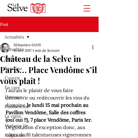
Post
Actualités
Sébastien SANS
Actualités
15 avr. 2017
1 min de lecture
Château de la Selve in
Activités
Paris… Place Vendôme s’il
Beaulieu
Cuverie
vous plaît !
En cave
J’aurais le plaisir de vous faire 
Florence
découvrir ou redécouvrir les vins du 
domaine 
le lundi 15 mai prochain au 
L'audacieuse
Pavillon Vendôme, Salle des coffres 
La vigne
(oui oui !!), 7 place Vendôme, Paris 1er.
Madame De
Dégustation d’exception donc, aux 
côtés de 81 talentueuses vigneronnes 
Magazines