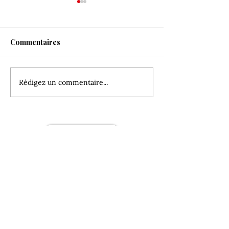
Commentaires
Le soutirage
Rédigez un commentaire...
« Madame de » 
mise en bouteill
ce lundi !