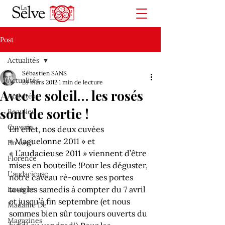
Post
Actualités
Sébastien SANS
Actualités
28 mars 2012
1 min de lecture
Avec le soleil… les rosés
Activités
sont de sortie !
Beaulieu
Cuverie
En effet, nos deux cuvées 
« Maguelonne 2011 » et 
En cave
« L’audacieuse 2011 » viennent d’être 
Florence
mises en bouteille !
Pour les déguster, 
L'audacieuse
notre caveau ré-ouvre ses portes 
tous les samedis à compter du 7 avril 
La vigne
et jusqu’à fin septembre (et nous 
Madame De
sommes bien sûr toujours ouverts du 
Magazines