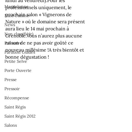
lundi au vendredi).
Pour les 
Maguelonne
professionnels uniquement, le 
prochain salon « Vignerons de 
Maxi Cuisine
Nature » où le domaine sera présent 
News
aura lieu le 14 mai prochain à 
Non classifié(e)
Grenoble.
Vous n’aurez plus aucune 
raison de ne pas avoir goûté ce 
Palissaire
nouveau millésime !
A très bientôt et 
Parution Guides
bonne dégustation !
Petite Selve
Porte Ouverte
Presse
Pressoir
Récompense
Saint Régis
Saint Régis 2012
Salons