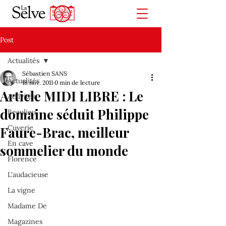
Post
Actualités
Sébastien SANS
Actualités
18 nov. 2011
0 min de lecture
Article MIDI LIBRE : Le
Activités
domaine séduit Philippe
Beaulieu
Cuverie
Faure-Brac, meilleur
En cave
sommelier du monde
Florence
L'audacieuse
La vigne
Madame De
Magazines