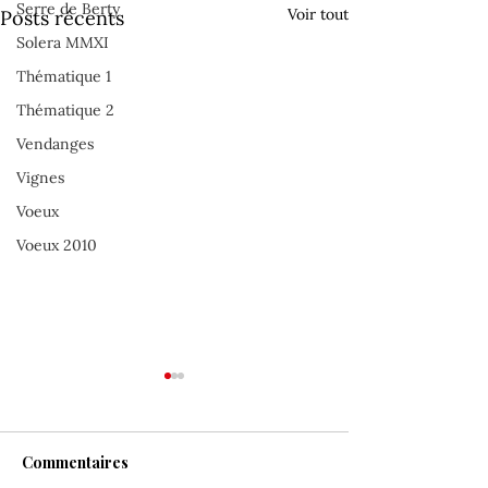
Serre de Berty
Voir tout
Posts récents
Solera MMXI
Thématique 1
Thématique 2
Vendanges
Vignes
Voeux
Voeux 2010
Commentaires